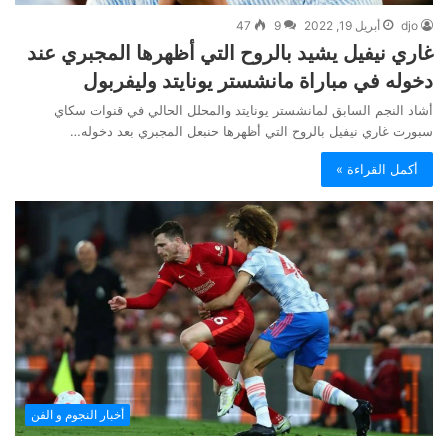
djo
أبريل 19, 2022
9
47
غاري نيفيل يشيد بالروح التي أظهرها المجبري عند
دخوله في مباراة مانشستر يونايتد وليفربول
أشاد النجم السابق لمانشستر يونايتد والمحلل الحالي في قنوات سكاي
سبورت غاري نيفيل بالروح التي أظهرها حنبعل المجبري بعد دخوله…
أكمل القراءة »
أخبار النجوم و الفن