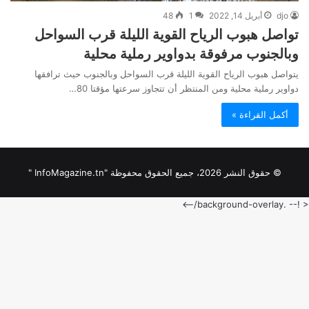
djo
أبريل 14, 2022
1
48
تواصل هبوب الرياح القوية الليلة قرب السواحل
وبالجنوب مرفوقة بدواوير رملية محلية
يتواصل هبوب الرياح القوية الليلة قرب السواحل وبالجنوب حيث ترافقها
دواوير رملية محلية ومن المنتظر أن تتجاوز سرعتها مؤقتا 80…
أكمل القراءة »
© حقوق النشر 2026، جميع الحقوق محفوظة "InfoMagazine.tn "
< !-- .background-overlay/-->