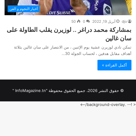
أخبار النجوم و الفن
djo
أبريل 19, 2022
0
50
بمشاركة محمد دراغر .. لوزيرن يقلب الطاولة على
سان غالين
تمكن نادي لوزيرن عشية يوم الإثنين ، من الانتصار على سان غالين بثلاثة
أهداف مقابل هدفين ، لحساب الجولة 30…
أكمل القراءة »
© حقوق النشر 2026، جميع الحقوق محفوظة "InfoMagazine.tn "
< !-- .background-overlay/-->