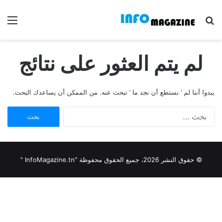
بحث
الق
عن
لم يتم العثور على نتائج
يبدوا أننا لم ’ نستطع أن نجد ما ’ تبحث عنه. من الممكن أن يساعدك البحث.
البحث
عن:
© حقوق النشر 2026، جميع الحقوق محفوظة "InfoMagazine.tn "