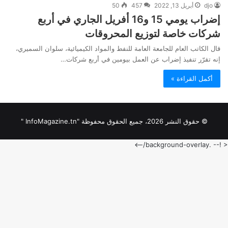
djo
أبريل 13, 2022
457
50
إضراب يومي 15 و16 أفريل الجاري في أربع
شركات خاصة لتوزيع المحروقات
قال الكاتب العام للجامعة العامة للنفط والمواد الكيميائية، سلوان السميري،
إنه تقرّر تنفيذ إضراب عن العمل بيومين في أربع شركات…
أكمل القراءة »
© حقوق النشر 2026، جميع الحقوق محفوظة "InfoMagazine.tn "
< !-- .background-overlay/-->