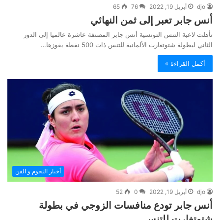
djo
أبريل 19, 2022
76
65
أنس جابر تعبر إلى ثمن النهائي
تأهلت لاعبة التنس التونسية أنس جابر المصنفة عاشرة عالميا إلى الدور
الثاني لبطولة شتوتغارت الألمانية للتنس ذات 500 نقطة بفوزها…
أكمل القراءة »
أخبار النجوم و الفن
djo
أبريل 19, 2022
0
52
أنس جابر تودع منافسات الزوجي في بطولة
شتوتغارت للتنس