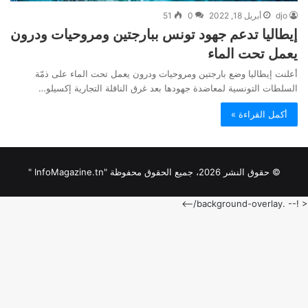
djo
أبريل 18, 2022
0
51
إيطاليا تدعم جهود تونس ببارجتين ومروحيات ودرون
يعمل تحت الماء
أعلنت إيطاليا وضع بارجتين ومروحيات ودرون يعمل تحت الماء على ذمّة
السلطات التونسية لمعاضدة جهودها بعد غرق الناقلة التجارية إكسيلو…
أكمل القراءة »
© حقوق النشر 2026، جميع الحقوق محفوظة "InfoMagazine.tn "
< !-- .background-overlay/-->