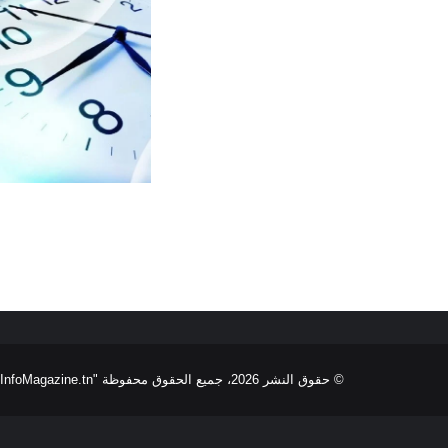
© حقوق النشر 2026، جميع الحقوق محفوظة "InfoMagazine.tn "