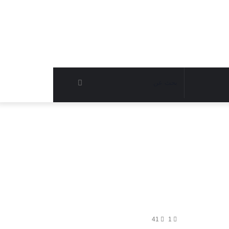
بحث
عن
41
1