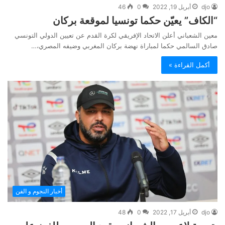
djo
أبريل 19, 2022
0
46
“الكاف” يعيّن حكما تونسيا لموقعة بركان
معين الشعباني أعلن الاتحاد الإفريقي لكرة القدم عن تعيين الدولي التونسي
صادق السالمي حكما لمباراة نهضة بركان المغربي وضيفه المصري،…
أكمل القراءة »
أخبار النجوم و الفن
djo
أبريل 17, 2022
0
48