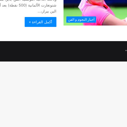
شتوتغارت الألمانية 
الين بيراز،…
أخبار النجوم و الفن
أكمل القراءة »