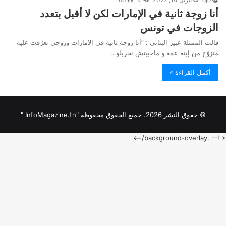
أنا زوجة ثانية في الإمارات لكن لا أقبل بتعدد
الزوجات في تونس
قالت الممثلة عبير البناني : ”أنا زوجة ثانية في الامارات وزوجي تعرّفت عليه
متزوّج من إبنة عمه و ماحبيتش نخربلو…
أكمل القراءة »
© حقوق النشر 2026، جميع الحقوق محفوظة "InfoMagazine.tn "
< !-- .background-overlay/-->