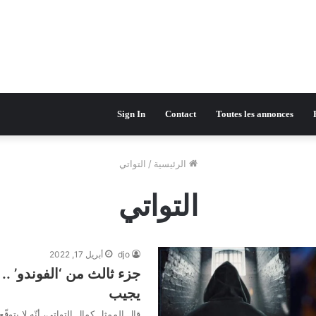
Sign In
Contact
Toutes les annonces
الرئيسية
/
التواتي
التواتي
djo
أبريل 17, 2022
جزء ثالث من ‘الفوندو’ .. 
يجيب
قال الممثل كمال التواتي، أنّه لا يتوق