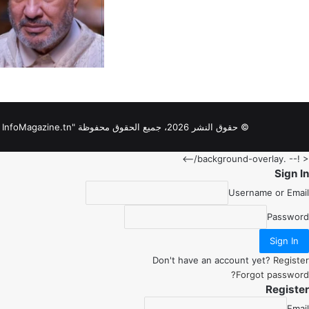
© حقوق النشر 2026، جميع الحقوق محفوظة "InfoMagazine.tn "
< !-- .background-overlay/-->
Sign In
Username or Email
Password
Sign In
Don't have an account yet?
Register
Forgot password?
Register
Email