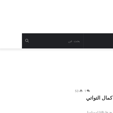
بحث
عن
53
1
كمال التواتي
ّع جزءا ثالثا لمسلسل