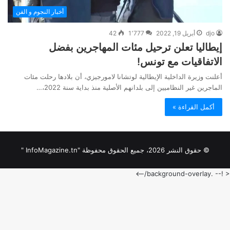
أخبار النجوم و الفن
djo
أبريل 19, 2022
1٬777
42
إيطاليا تعلن ترحيل مئات المهاجرين بفضل
الاتفاقيات مع تونس!
أعلنت وزيرة الداخلية الإيطالية لوتشانا لامورجيزي، أن بلادها رحلت مئات
الماجرين غير النظاميين إلى بلدانهم الأصلية منذ بداية سنة 2022،…
أكمل القراءة »
© حقوق النشر 2026، جميع الحقوق محفوظة "InfoMagazine.tn "
< !-- .background-overlay/-->