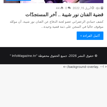
djo
أبريل 15, 2022
0
44
قضية الفنان نور شيبة .. آخر المستجدّات
كشف حمادي الزعفراني عضو لجنة الدفاع عن الفنان نور شيبة، أن موكله
موقوف حاليا في السجن على ذمة قضية وحيدة…
أكمل القراءة »
© حقوق النشر 2026، جميع الحقوق محفوظة "InfoMagazine.tn "
< !-- .background-overlay/-->