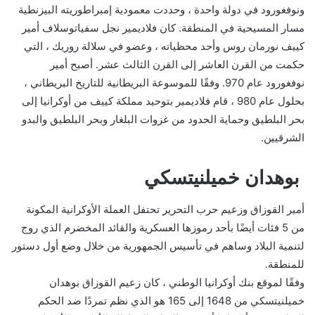
ونوفغورود في دولة واحدة ، وحددت معمودية إمبراطوريته البيزنطية
مسار المسيحية في المنطقة. كان فلاديمير نجل سفياتوسلاف أمير
كييف نورمان روس وأحد محظياته ، وعضو في سلالة روريك ، التي
حكمت من القرن العاشر إلى القرن الثالث عشر. أصبح أمير
نوفغورود عام 970. وفقًا للموسوعة البريطانية للتاريخ البريطاني ،
بحلول عام 980 ، قام فلاديمير بتوحيد مملكة كييف من أوكرانيا إلى
بحر البلطيق وحماية الحدود من غزوات البلغار وبحر البلطيق والبدو
الشرقيين.
بوهدان خميلنيتسكي
أمير القوزاق وزعيم حرب التحرير تحتفل العملة الأوكرانية المكونة
من 5 فئات أيضًا بأحد رموزها العسكرية والقائد المخضرم الذي روج
لتنمية البلاد وساهم في تأسيس الجمهورية من خلال وضع أول دستور
للمنطقة.
وفقًا لموقع بنك أوكرانيا الوطني ، كان زعيم القوزاق بوهدان
خميلنيتسكي من 1648 إلى 165 هو الذي نظم تمردًا ضد الحكم