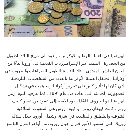
الهريفنيا هي العملة الوطنية لأوكرانيا ، وتعود إلى تاريخ البلاد الطويل
من الحضارة ، الممتد عبر الإمبراطوريات القديمة في أوروبا بدءًا من
القرن العاشر الميلادي. نظرًا للتاريخ الطويل للصراعات والحروب في
أوكرانيا ، تحتفل العملة الأوكرانية بالعديد من الشخصيات التاريخية
التي كان لها تأثير كبير على تحرير أوكرانيا وساهمت في تشكيل
الجمهورية الحديثة التي بدأت في عام 1991 ، كما نعرفها اليوم. رمز
الهريفنيا هو الحروف UAH. يعود الاسم إلى عقود من عصر كييف
روس. كانت كييفان روس أو كييف روس هي الشعوب السلافية
الشرقية والبلطيق والفنلندية في شرق وشمال أوروبا خلال سلالة
روريك التي أسسها الأمير فاران جيان روريك من أواخر القرن التاسع