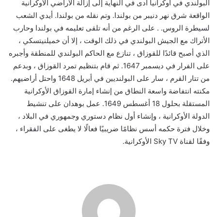
البولندي في أوكرانيا أدى في النهاية إلى إزالة الأراضي الأوكرانية
الواقعة شرق نهر دنيبر من بولندا. وتم نقله من بولندا. أيدي الشعب
لسيطرة الروس. . على الرغم من أنه تلقى تعليمه في بولندا وحارب
الأتراك مع الجيش البولندي في ذلك الوقت ، إلا أن خميلنيتسكي ،
الذي أصبح قائدًا للقوزاق ، تنازع مع الحاكم البولندي للمنطقة وأجبره
على الفرار في ديسمبر 1647. ثم قام بتنظيم تمرد القوزاق ، وبدعم
من تتار القرم ، سار على البولنديين في أبريل 1648 واحتل أراضيهم.
مكنته انتفاضة واسعة النطاق من إنشاء إمارة القوزاق الأوكرانية
المستقلة بحلول 18 أغسطس 1649. عمل بوهدان على تنشيط
الدولة الأوكرانية ، وإنشاء أول نظام دستوري وجمهوري في البلاد ،
وخلال فترة حكمه أسس نظامًا ضريبيًا فعالًا لا يطغى على الفقراء ،
وفقًا لقناة Sky TV الأوكرانية.