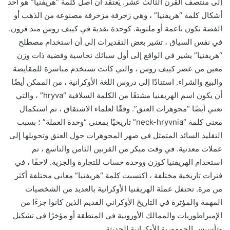
إلى منتصف القرن الثالث عشر. يُعتقد أن أصل كلمة “هريفنيا” هو أحد
أشكال كلمة “هريفنيا” ، وهي زخرفة مزخرفة مصنوعة من الذهب أو
الفضة تكون ناعمة أو ملتوية. كوحدة نقدية في كييف روس منذ قرون.
في نفس السياق ، تشير بعض التقديرات إلى أن استخدام مصطلح
“هريفنيا” يشير في الواقع إلى أول سبائك نحاسية وفضية ذات وزن
معين من عصر كييف روس ، والتي كانت تستخدم مباشرة للمقايضة
والبيع والشراء. استنادًا إلى دروس اللغة الأوكرانية ، من الممكن أيضًا
أن يكون اسم الهريفنيا مشتقًا من الكلمة السلافية “hryva” ، والتي
تعني أيضًا “مجوهرات العنق”. وفقًا لعلماء الاشتقاق ، تم استكمال
معنى كلمة “neck-hryvnia” تاريخيًا بمعنى “وحدة العملة” ؛ بسبب
التقليد السائد المتمثل في صهر المجوهرات حول العنق وتحويلها إلى
عملات معدنية. في وقت مبكر من القرنين الثامن والتاسع ، تم
استخدام الهريفنيا كوزن ووحدة حساب للتجارة والجزية. لاحقًا ، في
فترات تاريخية مختلفة ، اكتسبت كلمة “هريفنيا” معاني مختلفة أكثر
من مرة. تحتفل عملة الهريفنيا الأوكرانية بالعديد من الشخصيات
المهمة والمؤثرة في التاريخ الأوكراني القديم الذين كانوا جزءًا من
الإمبراطوريات والممالك الأوروبية في المنطقة أو مؤخرًا في تشكيل
وتأسيس الجمهورية الأوكرانية الحديثة.